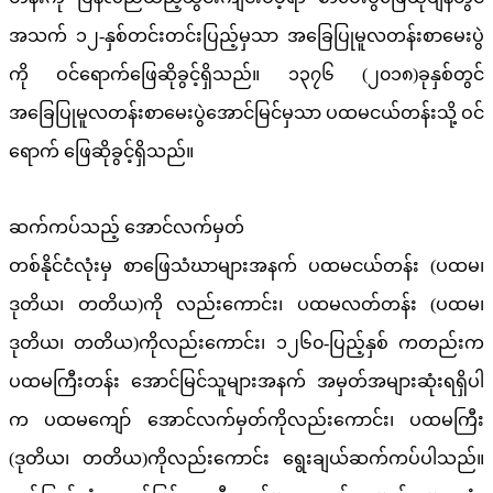
အသက် ၁၂-နှစ်တင်းတင်းပြည့်မှသာ အခြေပြုမူလတန်းစာမေးပွဲ
ကို ဝင်ရောက်ဖြေဆိုခွင့်ရှိသည်။ ၁၃၇၆ (၂၀၁၈)ခုနှစ်တွင်
အခြေပြုမူလတန်းစာမေးပွဲအောင်မြင်မှသာ ပထမငယ်တန်းသို့ ဝင်
ရောက် ဖြေဆိုခွင့်ရှိသည်။
ဆက်ကပ်သည့် အောင်လက်မှတ်
တစ်နိုင်ငံလုံးမှ စာဖြေသံဃာများအနက် ပထမငယ်တန်း (ပထမ၊
ဒုတိယ၊ တတိယ)ကို လည်းကောင်း၊ ပထမလတ်တန်း (ပထမ၊
ဒုတိယ၊ တတိယ)ကိုလည်းကောင်း၊ ၁၂၆၀-ပြည့်နှစ် ကတည်းက
ပထမကြီးတန်း အောင်မြင်သူများအနက် အမှတ်အများဆုံးရရှိပါ
က ပထမကျော် အောင်လက်မှတ်ကိုလည်းကောင်း၊ ပထမကြီး
(ဒုတိယ၊ တတိယ)ကိုလည်းကောင်း ရွေးချယ်ဆက်ကပ်ပါသည်။