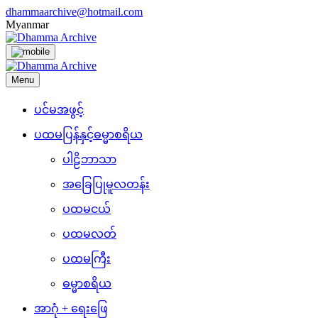
Skip
dhammaarchive@hotmail.com
to
Myanmar
content
Menu
ပင်မအဖွင့်
ပထမပြန်နှင့်ဓမ္မာစရိယ
ပါဠိဘာသာ
အခြေပြုမူလတန်း
ပထမငယ်
ပထမလတ်
ပထမကြီး
ဓမ္မာစရိယ
အာဂုံ + ရေးဖြေ