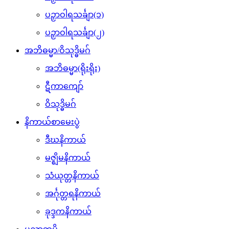
ပဉှာဝါရသင်္ချာ(၁)
ပဉှာဝါရသင်္ချာ(၂)
အဘိဓမ္မာ/ဝိသုဒ္ဓိမဂ်
အဘိဓမ္မာ(ရိုးရိုး)
ဋီကာကျော်
ဝိသုဒ္ဓိမဂ်
နိကာယ်စာမေးပွဲ
ဒီဃနိကာယ်
မဇ္ဈိမနိကာယ်
သံယုတ္တနိကာယ်
အင်္ဂုတ္တရနိကာယ်
ခုဒ္ဒကနိကာယ်