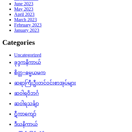
June 2023
May 2023
April 2023
March 2023
February 2023
January 2023
Categories
Uncategorized
ခုဒ္ဒကနိကာယ်
စိတ္တ+ဓမ္မယမက
ဆရာကြီးဦးတင်ဝင်းစာအုပ်များ
ဆဝါရဝိဘင်္ဂ
ဆဝါရသင်္ချာ
ဋီကာကျော်
ဒီဃနိကာယ်