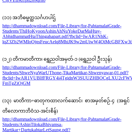
CijtVEti9d1ph289qrho
(၁၁) အဘိဓမ္မတ္ထသင်္ဂဟပါဌ်
http://dhammadownload.com/File-Library/for-PahtamalatGrade-
Students/ThiHoKyoonAshinAhNuYokeDarMaHtay-
AbhidhammatHtaThingahapart.pdf?fbclid=IwAR1NhK-
lqZ3Zb2WMIoOjnsFeucAelq8MhiJK9w2mUiwW4OiMcGBFXw3
(၁၂) တိကမာတိကာ၊ ရွှေညဝါအမှတ်-၁ (ရွှေညဝါ ဦးသုန်)
http://dhammadownload.com/File-Library/for-PahtamalatGrade-
Students/ShweNyaWarUThone-TikaMartikar-Shwenyawar-01.pdf?
fbclid=IwAR1VUBIfFRGY4i4TgidnW3SUUZHBOCgLXU2cFWV
FmTgZiOjGM
(၁၃) မာတိကာ+ဓာတုကထာလက်ဆောင်၊ စာအမှတ်စဉ်-၄ (အရှင်
တိလောကာဘိဝံသ-အင်းစိန်)
http://dhammadownload.com/File-Library/for-PahtamalatGrade-
Students/AshinTilokaBhivamsa-
Martikar+DartukahtarLetSaung.pdf?