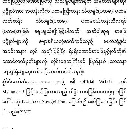
တစ်ပြည်လုံးအောင်မြင်သူ သီလရှင်များအနက် အမှတ်အများဆုံး
ပုဂ္ဂိုလ်အား အတန်းလိုက် ပထမကြီးတန်း သီလရှင်(ပထမ)၊ ပထမ
လတ်တန်း သီလရှင်(ပထမ)၊ ပထမငယ်တန်းသီလရှင်
(ပထမ)အဖြစ် ရွေးချယ်ချီးမြှင့်ပါသည်။ အဆိုပါဆုရ စာဖြေ
ပုဂ္ဂိုလ်များကို ဓမ္မာစရိယဘွဲ့ဆက်ကပ်သည့် မဟာဘွဲ့နှင်း
အခမ်းအနား တွင် ဆုချီးမြှင့်ပြီး ရိုးရိုးအောင်စာဖြေပုဂ္ဂိုလ်တို့၏
အောင်လက်မှတ်များကို တိုင်းဒေသကြီးနှင့် ပြည်နယ် သာသနာ
ရေးမှူးရုံးများမှတစ်ဆင့် ဆက်ကပ်ပါသည်။
နိုင်ငံတော်သံဃမဟာနာယကအဖွဲ့ ၏ Official Website တွင်
Myanmar 3 ဖြင့် ဖော်ပြထားသည့် ပါဠိပထမပြန်စာမေးပွဲများဖြစ်
ပေါ်လာပုံ Post အား Zawgyi Font ပြောင်း၍ ဖော်ပြပေးခြင်း ဖြစ်
ပါသည်။ YMT