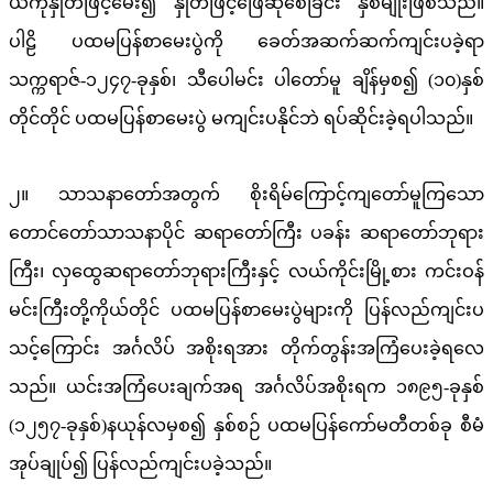
ယ်ကိုနှုတ်ဖြင့်မေး၍ နှုတ်ဖြင့်ဖြေဆိုစေခြင်း နှစ်မျိုးဖြစ်သည်။
ပါဠိ ပထမပြန်စာမေးပွဲကို ခေတ်အဆက်ဆက်ကျင်းပခဲ့ရာ
သက္ကရာဇ်-၁၂၄၇-ခုနှစ်၊ သီပေါမင်း ပါတော်မူ ချိန်မှစ၍ (၁၀)နှစ်
တိုင်တိုင် ပထမပြန်စာမေးပွဲ မကျင်းပနိုင်ဘဲ ရပ်ဆိုင်းခဲ့ရပါသည်။
၂။ သာသနာတော်အတွက် စိုးရိမ်ကြောင့်ကျတော်မူကြသော
တောင်တော်သာသနာပိုင် ဆရာတော်ကြီး ပခန်း ဆရာတော်ဘုရား
ကြီး၊ လှထွေဆရာတော်ဘုရားကြီးနှင့် လယ်ကိုင်းမြို့စား ကင်းဝန်
မင်းကြီးတို့ကိုယ်တိုင် ပထမပြန်စာမေးပွဲများကို ပြန်လည်ကျင်းပ
သင့်ကြောင်း အင်္ဂလိပ် အစိုးရအား တိုက်တွန်းအကြံပေးခဲ့ရလေ
သည်။ ယင်းအကြံပေးချက်အရ အင်္ဂလိပ်အစိုးရက ၁၈၉၅-ခုနှစ်
(၁၂၅၇-ခုနှစ်)နယုန်လမှစ၍ နှစ်စဉ် ပထမပြန်ကော်မတီတစ်ခု စီမံ
အုပ်ချုပ်၍ ပြန်လည်ကျင်းပခဲ့သည်။