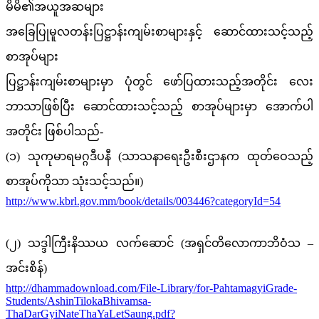
မိမိ၏အယူအဆများ
အခြေပြုမူလတန်းပြဋ္ဌာန်းကျမ်းစာများနှင့် ဆောင်ထားသင့်သည့်
စာအုပ်များ
ပြဋ္ဌာန်းကျမ်းစာများမှာ ပုံတွင် ဖော်ပြထားသည့်အတိုင်း လေး
ဘာသာဖြစ်ပြီး ဆောင်ထားသင့်သည့် စာအုပ်များမှာ အောက်ပါ
အတိုင်း ဖြစ်ပါသည်-
(၁) သုကုမာရမဂ္ဂဒီပနီ (သာသနာရေးဦးစီးဌာနက ထုတ်ဝေသည့်
စာအုပ်ကိုသာ သုံးသင့်သည်။)
http://www.kbrl.gov.mm/book/details/003446?categoryId=54
(၂) သဒ္ဒါကြီးနိဿယ လက်ဆောင် (အရှင်တိလောကာဘိဝံသ –
အင်းစိန်)
http://dhammadownload.com/File-Library/for-PahtamagyiGrade-
Students/AshinTilokaBhivamsa-
ThaDarGyiNateThaYaLetSaung.pdf?