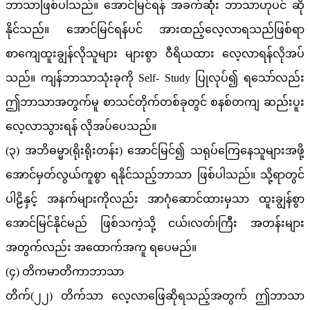
ဘာသာဖြစ်ပါသည်။ အောင်မြင်ရန် အခက်ဆုံး ဘာသာဟုပင် ဆို
နိုင်သည်။ အောင်မြင်ရန်ပင် အားထည့်လေ့လာရသည်ဖြစ်ရာ
စာကျေထူးချွန်လိုသူများ များစွာ ဝီရိယထား လေ့လာရန်လိုအပ်
သည်။ ကျန်ဘာသာသုံးခုကို Self- Study ပြုလုပ်၍ ရသော်လည်း
ဤဘာသာအတွက်မူ စာသင်တိုက်တစ်ခုတွင် စနစ်တကျ ဆည်းပူး
လေ့လာသွားရန် လိုအပ်ပေသည်။
(၃) အဘိဓမ္မာ(ရိုးရိုးတန်း) အောင်မြင်၍ သရုပ်ကြေနေသူများအဖို့
အောင်မှတ်လွယ်ကူစွာ ရနိုင်သည့်ဘာသာ ဖြစ်ပါသည်။ သို့ရာတွင်
ပါဠိနှင့် အနက်များကိုလည်း အာဂုံဆောင်ထားမှသာ ထူးချွန်စွာ
အောင်မြင်နိုင်မည် ဖြစ်သကဲ့သို့ ငယ်၊လတ်၊ကြီး အတန်းများ
အတွက်လည်း အထောက်အကူ ရပေမည်။
(၄) တိကမာတိကာဘာသာ
တိက်(၂၂) တိက်သာ လေ့လာဖြေဆိုရသည့်အတွက် ဤဘာသာ