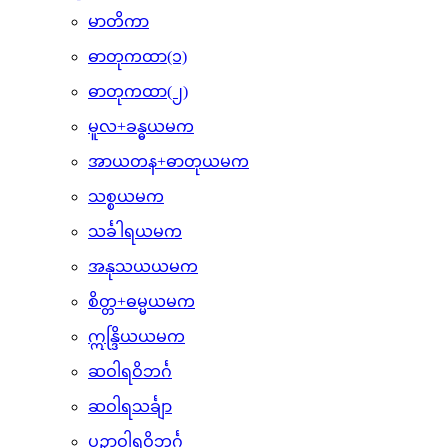
မာတိကာ
ဓာတုကထာ(၁)
ဓာတုကထာ(၂)
မူလ+ခန္ဓယမက
အာယတန+ဓာတုယမက
သစ္စယမက
သင်္ခါရယမက
အနုသယယမက
စိတ္တ+ဓမ္မယမက
ဣန္ဒြိယယမက
ဆဝါရဝိဘင်္ဂ
ဆဝါရသင်္ချာ
ပဉှာဝါရဝိဘင်္ဂ