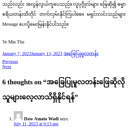
သည်လည်း အလွန်လွယ်ကူပေသည်။ လူပုဂ္ဂိုလ်များ ဖြေဆို၍ ဓမ္မာ
စရိယတန်းထိတိုင် တက်လှမ်းနိုင်ကြပါစေ။ မရှင်းလင်းသည်များ
Message ပေးပို့မေးမြန်းနိုင်ပါသည်။
Ye Min Thu
January 7, 2023
January 13, 2023
အခြေပြုမူလတန်း
Previous
Next
6 thoughts on “
အခြေပြုမူလတန်းဖြေဆိုလို
သူများလေ့လာသိရှိနိုင်ရန်
”
Daw Amata Wadi
says:
July 11, 2023 at 9:13 pm