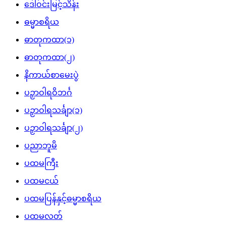
ဒေါ်ဝင်းမြင့်သိန်း
ဓမ္မာစရိယ
ဓာတုကထာ(၁)
ဓာတုကထာ(၂)
နိကာယ်စာမေးပွဲ
ပဉှာဝါရဝိဘင်္ဂ
ပဉှာဝါရသင်္ချာ(၁)
ပဉှာဝါရသင်္ချာ(၂)
ပညာဘူမိ
ပထမကြီး
ပထမငယ်
ပထမပြန်နှင့်ဓမ္မာစရိယ
ပထမလတ်