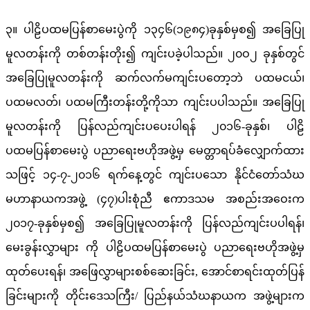
၃။ ပါဠိပထမပြန်စာမေးပွဲကို ၁၃၄၆(၁၉၈၄)ခုနှစ်မှစ၍ အခြေပြု
မူလတန်းကို တစ်တန်းတိုး၍ ကျင်းပခဲ့ပါသည်။ ၂၀ဝ၂ ခုနှစ်တွင်
အခြေပြုမူလတန်းကို ဆက်လက်မကျင်းပတော့ဘဲ ပထမငယ်၊
ပထမလတ်၊ ပထမကြီးတန်းတို့ကိုသာ ကျင်းပပါသည်။ အခြေပြု
မူလတန်းကို ပြန်လည်ကျင်းပပေးပါရန် ၂၀၁၆-ခုနှစ်၊ ပါဠိ
ပထမပြန်စာမေးပွဲ ပညာရေးဗဟိုအဖွဲ့မှ မေတ္တာရပ်ခံလျှောက်ထား
သဖြင့် ၁၄-၇-၂၀၁၆ ရက်နေ့တွင် ကျင်းပသော နိုင်ငံတော်သံဃ
မဟာနာယကအဖွဲ့ (၄၇)ပါးစုံညီ ဧကာဒသမ အစည်းအဝေးက
၂၀၁၇-ခုနှစ်မှစ၍ အခြေပြုမူလတန်းကို ပြန်လည်ကျင်းပပါရန်၊
မေးခွန်းလွှာများ ကို ပါဠိပထမပြန်စာမေးပွဲ ပညာရေးဗဟိုအဖွဲ့မှ
ထုတ်ပေးရန်၊ အဖြေလွှာများစစ်ဆေးခြင်း, အောင်စာရင်းထုတ်ပြန်
ခြင်းများကို တိုင်းဒေသကြီး/ ပြည်နယ်သံဃနာယက အဖွဲ့များက