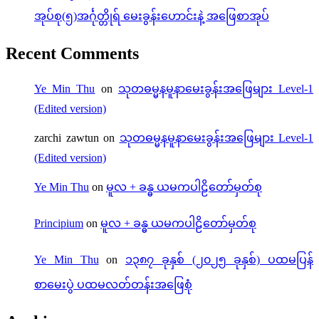
အုပ်စု(၅)အင်္ဂုတ္တိုရ် မေးခွန်းဟောင်းနဲ့ အဖြေစာအုပ်
Recent Comments
Ye Min Thu
on
သုတဓမ္မနမူနာမေးခွန်းအဖြေများ Level-1
(Edited version)
zarchi zawtun
on
သုတဓမ္မနမူနာမေးခွန်းအဖြေများ Level-1
(Edited version)
Ye Min Thu
on
မူလ + ခန္ဓ ယမကပါဠိတော်မှတ်စု
Principium
on
မူလ + ခန္ဓ ယမကပါဠိတော်မှတ်စု
Ye Min Thu
on
၁၃၈၇ ခုနှစ် (၂၀၂၅ ခုနှစ်) ပထမပြန်
စာမေးပွဲ ပထမလတ်တန်းအဖြေစုံ