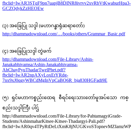
fbclid=IwAR3STqF9pn7uapjB8DINR8ivrvv2xvRbVtKwaburHpa3-
GCZQdykZzHEOEw
(၃) အခြေပြု သဒ္ဒါ (မဟာဂန္ဓာရုံဆရာတော်)
http://dhammadownload.com/…/books/others/Grammar_Basic.pdf
(၄) အခြေပြုသဒ္ဒါ တွဲဖက်
http://dhammadownload.com/File-Library/Ashin-
Janakabhivamsa/Ashin-Janakabhivamsa-
AhChayPyuThadarTwelPhet.pdf?
fbclid=IwAR2npAXyLoxEtYRdg-
7nx9xJ0qgyWBCdMgInVpCaBO6R_bja830HGFadi9E
(၅) ရှင်မဟာကစ္စည်းထေရ စီရင်ရေးသားတော်မူအပ်သော ကစ္
စည်းသဒ္ဒါကြီး ပါဌ်
http://dhammadownload.com/File-Library/for-PahtamagyiGrade-
Students/AshinmaharKitsee-Kitsee-Thadargyi-Pali.pdf?
fbclid=IwAR0qv4TPyRtDeLtXmK8jNUGKvoSTopnevMZIamzW