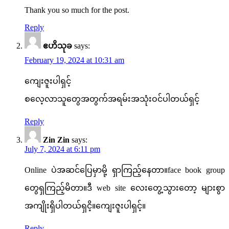
Thank you so much for the post.
Reply
ဧဟိသုခ
says:
February 19, 2024 at 10:31 am
ကျေးဇူးပါရှင့်
စလေ့လာသူတွေအတွက်အရမ်းအသုံးဝင်ပါတယ်ရှင့်
Reply
Zin Zin
says:
July 7, 2024 at 6:11 pm
Online ပဲအဆင်ပြေမှာမို့ ရှာကြည့်နေတာ။face book group
တွေရှကြည့်မိတာ။ဒီ web site လေးတွေ့သွားတော့ များစွာ
အကျိုးရှိပါတယ်ရှငိ့။ကျေးဇူးပါရှင့်။
Reply