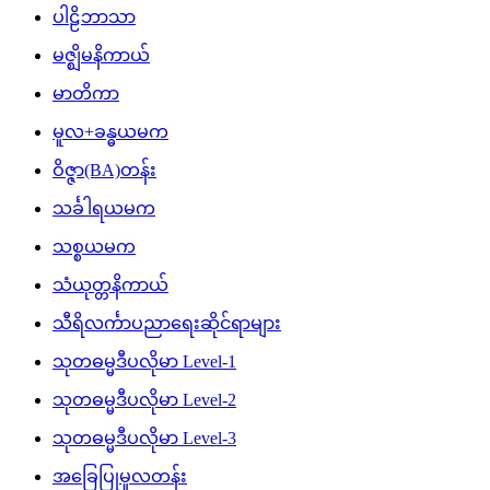
ပါဠိဘာသာ
မဇ္ဈိမနိကာယ်
မာတိကာ
မူလ+ခန္ဓယမက
ဝိဇ္ဇာ(BA)တန်း
သင်္ခါရယမက
သစ္စယမက
သံယုတ္တနိကာယ်
သီရိလင်္ကာပညာရေးဆိုင်ရာများ
သုတဓမ္မဒီပလိုမာ Level-1
သုတဓမ္မဒီပလိုမာ Level-2
သုတဓမ္မဒီပလိုမာ Level-3
အခြေပြုမူလတန်း