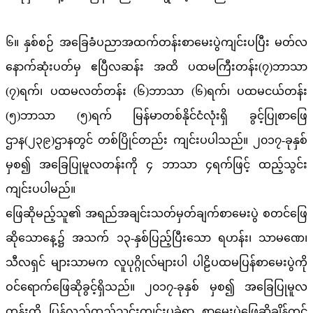
၆။ နှစ်စဉ် အခြေခံပညာအထက်တန်းစာမေးပွဲကျင်းပပြီး မတ်လ
နောက်ဆုံးပတ်မှ ဧပြီလဆန်း အထိ ပထမကြီးတန်း(၇)ဘာသာ
(၇)ရက်၊ ပထမလတ်တန်း (၆)ဘာသာ (၆)ရက်၊ ပထမငယ်တန်း
(၅)ဘာသာ (၅)ရက် မြန်မာတစ်နိုင်ငံလုံးရှိ ခွင့်ပြုစာဖြေ
ဌာန(၂၃၉)ဌာနတွင် တစ်ပြိုင်တည်း ကျင်းပပါသည်။ ၂၀၁၇-ခုနှစ်
မှစ၍ အခြေပြုမူလတန်းကို ၄ ဘာသာ ၄ရက်ဖြင့် ထည့်သွင်း
ကျင်းပပါမည်။
ဖြေဆိုမည့်သူ၏ အရည်အချင်းသတ်မှတ်ချက်စာမေးပွဲ စတင်ဖြေ
ဆိုသောနေ့၌ အသက် ၁၃-နှစ်ပြည့်ပြီးသော ရဟန်း၊ သာမဏေ၊
သီလရှင် များသာမက လူပုဂ္ဂိုလ်များပါ ပါဠိပထမပြန်စာမေးပွဲကို
ဝင်ရောက်ဖြေဆိုခွင့်ရှိသည်။ ၂၀၁၇-ခုနှစ် မှစ၍ အခြေပြုမူလ
တန်းကို ပြန်လည်ထည့်သွင်းကျင်းပခဲ့ရာ စာမေးပွဲဖြေဆိုချိန်တွင်