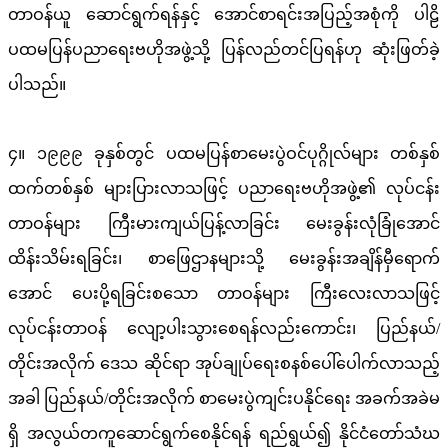
တာဝန်ယူ ဆောင်ရွက်ရန်နှင့် အောင်စာရင်းအပြည့်အစုံကို ပါဠိ
ပထမပြန်ပညာရေးဗဟိုအဖွဲ့သို့ ပြန်လည်တင်ပြရန်ဟု ဆုံးဖြတ်ခဲ့
ပါသည်။
၄။ ၁၉၉၉ ခုနှစ်တွင် ပထမပြန်စာမေးပွဲဝင်ပုဂ္ဂိုလ်များ တစ်နှစ်
ထက်တစ်နှစ် များပြားလာသဖြင့် ပညာရေးဗဟိုအဖွဲ့၏ လုပ်ငန်း
တာဝန်များ ကြီးမားကျယ်ပြန့်လာခြင်း မေးခွန်းလုံခြုံအောင်
ထိန်းသိမ်းရခြင်း၊ စာဖြေဌာနများသို့ မေးခွန်းအချိန်မှီရောက်
အောင် ပေးပို့ရခြင်းစသော တာဝန်များ ကြီးလေးလာသဖြင့်
လုပ်ငန်းတာဝန် လျော့ပါးသွားစေရန်လည်းကောင်း၊ ပြည်နယ်/
တိုင်းအလိုက် ဒေသ ဆိုင်ရာ အုပ်ချုပ်ရေးစနစ်ပေါ်ပေါက်လာသည့်
အခါ ပြည်နယ်/တိုင်းအလိုက် စာမေးပွဲကျင်းပနိုင်ရေး အခက်အခဲမ
ရှိ အလွယ်တကူဆောင်ရွက်စေနိုင်ရန် ရည်ရွယ်၍ နိုင်ငံတော်သံဃ