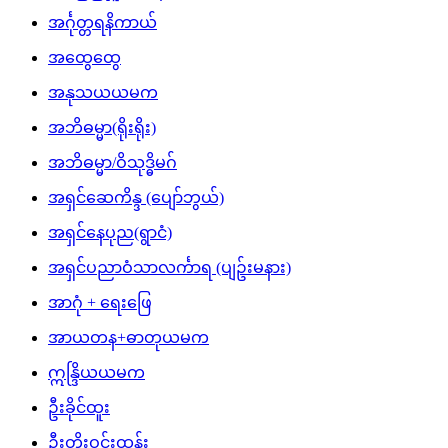
အင်္ဂုတ္တရနိကာယ်
အထွေထွေ
အနုသယယမက
အဘိဓမ္မာ(ရိုးရိုး)
အဘိဓမ္မာ/ဝိသုဒ္ဓိမဂ်
အရှင်ဆေကိန္ဒ (ပျော်ဘွယ်)
အရှင်နေပုည(ရွာငံ)
အရှင်ပညာဝံသာလင်္ကာရ (ပျဥ်းမနား)
အာဂုံ + ရေးဖြေ
အာယတန+ဓာတုယမက
ဣန္ဒြိယယမက
ဦးခိုင်ထူး
ဦးတိုးဝင်းထွန်း