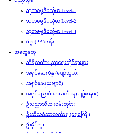
ပညာဘူမိ
သုတဓမ္မဒီပလိုမာ Level-1
သုတဓမ္မဒီပလိုမာ Level-2
သုတဓမ္မဒီပလိုမာ Level-3
ဝိဇ္ဇာ(BA)တန်း
အထွေထွေ
သီရိလင်္ကာပညာရေးဆိုင်ရာများ
အရှင်ဆေကိန္ဒ (ပျော်ဘွယ်)
အရှင်နေပုည(ရွာငံ)
အရှင်ပညာဝံသာလင်္ကာရ (ပျဥ်းမနား)
ဦးပညာသီဟ (ဝမ်းတွင်း)
ဦးသီလဝံသာလင်္ကာရ (ရေစကြို)
ဦးခိုင်ထူး