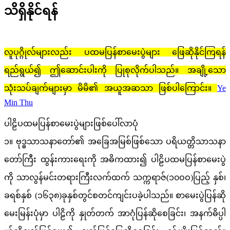
သိရှိနိုင်ရန်
လူပုဂ္ဂိုလ်များလည်း ပထမပြန်စာမေးပွဲများ ဖြေဆိုနိုင်ကြရန်
ရည်ရွယ်၍ ဤဆောင်းပါးကို ပြုစုလိုက်ပါသည်။ အချို့သော
သုံးသပ်ချက်များမှာ မိမိ၏ အယူအဆသာ ဖြစ်ပါကြောင်း။
Ye
Min Thu
ပါဠိပထမပြန်စာမေးပွဲများဖြစ်ပေါ်လာပုံ
၁။ ဗုဒ္ဓသာသနာတော်၏ အခြေအမြစ်ဖြစ်သော ပရိယတ္တိသာသနာ
တော်ကြီး ထွန်းကားရေးကို အဓိကထား၍ ပါဠိပထမပြန်စာမေးပွဲ
ကို သာလွန်မင်းတရားကြီးလက်ထက် သက္ကရာဇ်(၁၀ဝဝ)ပြည့် နှစ်၊
ခရစ်နှစ် (၁၆၃၈)ခုနှစ်တွင်စတင်ကျင်းပခဲ့ပါသည်။ စာမေးပွဲပြန်ဆို
မေးမြန်းပုံမှာ ပါဠိကို နှုတ်တက် အာဂုံပြန်ဆိုစေခြင်း၊ အနက်ဓိပ္ပါ