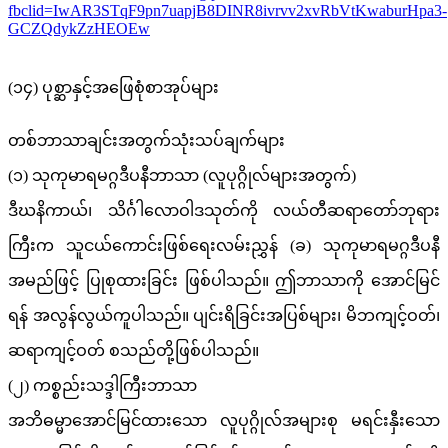
fbclid=IwAR3STqF9pn7uapjB8DINR8ivrvv2xvRbVtKwaburHpa3-
GCZQdykZzHEOEw
(၁၄) ပုစ္ဆာနှင့်အဖြေစုံစာအုပ်များ
တစ်ဘာသာချင်းအတွက်သုံးသပ်ချက်များ
(၁) သုကုမာရမဂ္ဂဒီပနီဘာသာ (လူပုဂ္ဂိုလ်များအတွက်)
ဒီဃနိကာယ်၊ သိင်္ဂါလောဝါဒသုတ်ကို လယ်တီဆရာတော်ဘုရား
ကြီးက သူငယ်ကောင်းဖြစ်ရေးလမ်းညွှန် (ခ) သုကုမာရမဂ္ဂဒီပနီ
အမည်ဖြင့် ပြုစုထားခြင်း ဖြစ်ပါသည်။ ဤဘာသာကို အောင်မြင်
ရန် အလွန်လွယ်ကူပါသည်။ ပျင်းရိခြင်းအပြစ်များ၊ မိဘကျင့်ဝတ်၊
ဆရာကျင့်ဝတ် စသည်တို့ဖြစ်ပါသည်။
(၂) ကစ္စည်းသဒ္ဒါကြီးဘာသာ
အဘိဓမ္မာအောင်မြင်ထားသော လူပုဂ္ဂိုလ်အများစု မရင်းနှီးသော