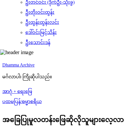
ဦးတင်ဝင်း (ဒိုက်ဦး-သုံးခွ)
ဦးတိုးဝင်းထွန်း
ဦးထွန်းထွန်းလင်း
ဒေါ်ဝင်းမြင့်သိန်း
ဦးသောင်းဒန်
Dhamma Archive
မင်္ဂလာပါ၊ ကြိုဆိုပါသည်။
အာဂုံ + ရေးဖြေ
ပထမပြန်/ဓမ္မာစရိယ
အခြေပြုမူလတန်းဖြေဆိုလိုသူများလေ့လာ