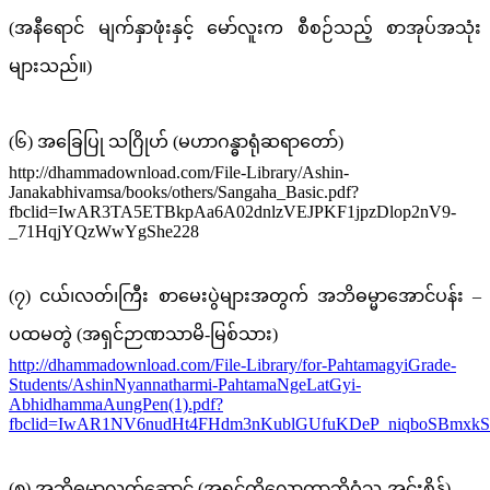
(အနီရောင် မျက်နှာဖုံးနှင့် မော်လူးက စီစဉ်သည့် စာအုပ်အသုံး
များသည်။)
(၆) အခြေပြု သဂြိုဟ် (မဟာဂန္ဓာရုံဆရာတော်)
http://dhammadownload.com/File-Library/Ashin-
Janakabhivamsa/books/others/Sangaha_Basic.pdf?
fbclid=IwAR3TA5ETBkpAa6A02dnlzVEJPKF1jpzDlop2nV9-
_71HqjYQzWwYgShe228
(၇) ငယ်၊လတ်၊ကြီး စာမေးပွဲများအတွက် အဘိဓမ္မာအောင်ပန်း –
ပထမတွဲ (အရှင်ဉာဏသာမိ-မြစ်သား)
http://dhammadownload.com/File-Library/for-PahtamagyiGrade-
Students/AshinNyannatharmi-PahtamaNgeLatGyi-
AbhidhammaAungPen(1).pdf?
fbclid=IwAR1NV6nudHt4FHdm3nKublGUfuKDeP_niqboSBmxk
(၈) အဘိဓမ္မာလက်ဆောင် (အရှင်တိလောကာဘိဝံသ-အင်းစိန်)