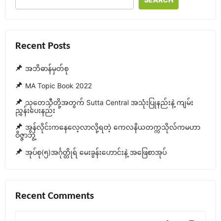
(၂၀၂၅
ခု
နှစ်)
Recent Posts
ပထမပြန်
စာမေးပွဲ
အဘိဓာန်မှတ်စု
ပထမ
MA Topic Book 2022
လတ်
သုတေသီတို့အတွက် Sutta Central အသုံးပြုနည်းနဲ့ ကျမ်း
တန်း
ညွှန်းပေးနည်း
အဖြေ
အွန်လိုင်းကနေလေ့လာလို့ရတဲ့ ကေလနိယတက္ကသိုလ်ကမဟာ
ဝိဇ္ဇာဘွဲ့
စုံ
အုပ်စု(၅)အင်္ဂုတ္တိုရ် မေးခွန်းဟောင်းနဲ့ အဖြေစာအုပ်
Recent Comments