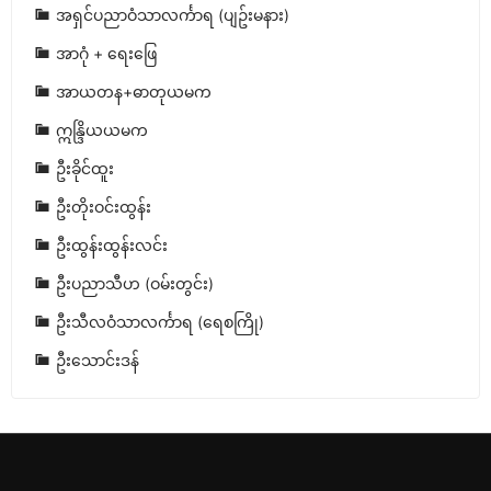
အရှင်ပညာဝံသာလင်္ကာရ (ပျဥ်းမနား)
အာဂုံ + ရေးဖြေ
အာယတန+ဓာတုယမက
ဣန္ဒြိယယမက
ဦးခိုင်ထူး
ဦးတိုးဝင်းထွန်း
ဦးထွန်းထွန်းလင်း
ဦးပညာသီဟ (ဝမ်းတွင်း)
ဦးသီလဝံသာလင်္ကာရ (ရေစကြို)
ဦးသောင်းဒန်