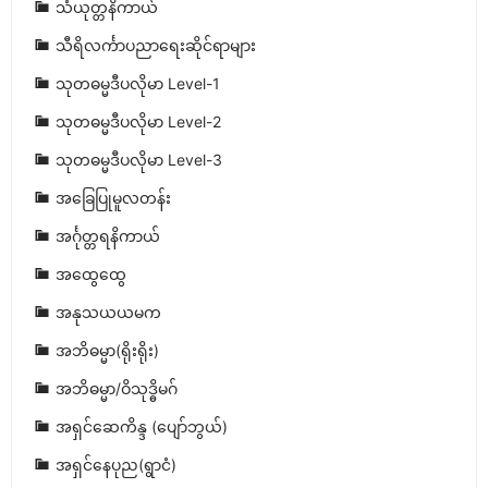
သံယုတ္တနိကာယ်
သီရိလင်္ကာပညာရေးဆိုင်ရာများ
သုတဓမ္မဒီပလိုမာ Level-1
သုတဓမ္မဒီပလိုမာ Level-2
သုတဓမ္မဒီပလိုမာ Level-3
အခြေပြုမူလတန်း
အင်္ဂုတ္တရနိကာယ်
အထွေထွေ
အနုသယယမက
အဘိဓမ္မာ(ရိုးရိုး)
အဘိဓမ္မာ/ဝိသုဒ္ဓိမဂ်
အရှင်ဆေကိန္ဒ (ပျော်ဘွယ်)
အရှင်နေပုည(ရွာငံ)