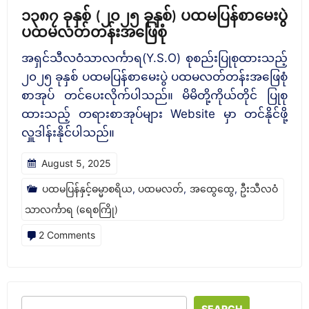
၁၃၈၇ ခုနှစ် (၂၀၂၅ ခုနှစ်) ပထမပြန်စာမေးပွဲ
ပထမလတ်တန်းအဖြေစုံ
အရှင်သီလဝံသာလင်္ကာရ(Y.S.O) စုစည်းပြုစုထားသည့်
၂၀၂၅ ခုနှစ် ပထမပြန်စာမေးပွဲ ပထမလတ်တန်းအဖြေစုံ
စာအုပ် တင်ပေးလိုက်ပါသည်။ မိမိတို့ကိုယ်တိုင် ပြုစု
ထားသည့် တရားစာအုပ်များ Website မှာ တင်နိုင်ဖို့
လှူဒါန်းနိုင်ပါသည်။
August 5, 2025
ပထမပြန်နှင့်ဓမ္မာစရိယ
,
ပထမလတ်
,
အထွေထွေ
,
ဦးသီလဝံ
သာလင်္ကာရ (ရေစကြို)
on
2 Comments
၁၃၈၇
ခု
နှစ်
SEARCH