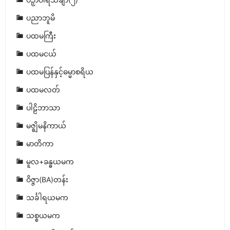
ပညာဘူမိ
ပထမကြီး
ပထမငယ်
ပထမပြန်နှင့်ဓမ္မာစရိယ
ပထမလတ်
ပါဠိဘာသာ
မဇ္ဈိမနိကာယ်
မာတိကာ
မူလ+ခန္ဓယမက
ဝိဇ္ဇာ(BA)တန်း
သင်္ခါရယမက
သစ္စယမက