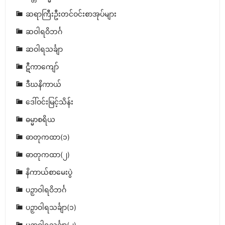
ဆရာကြီးဦးတင်ဝင်းစာအုပ်များ
ဆဝါရဝိဘင်္ဂ
ဆဝါရသင်္ချာ
ဋီကာကျော်
ဒီဃနိကာယ်
ဒေါ်ဝင်းမြင့်သိန်း
ဓမ္မာစရိယ
ဓာတုကထာ(၁)
ဓာတုကထာ(၂)
နိကာယ်စာမေးပွဲ
ပဉှာဝါရဝိဘင်္ဂ
ပဉှာဝါရသင်္ချာ(၁)
ပဉှာဝါရသင်္ချာ(၂)