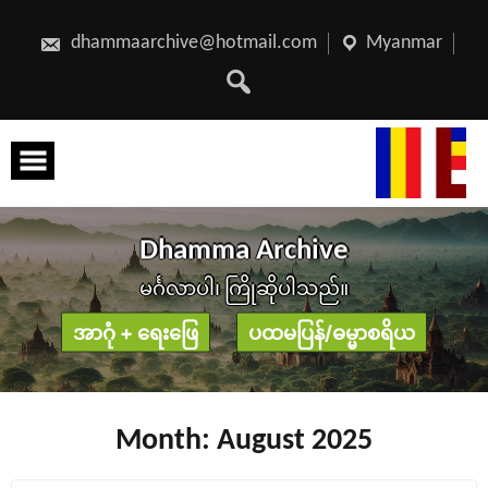
Skip
to
content
dhammaarchive@hotmail.com
Myanmar
D
h
a
m
m
a
A
r
c
h
i
v
e
မင်္ဂလာပါ၊ ကြိုဆိုပါသည်။
အာဂုံ + ရေးဖြေ
ပထမပြန်/ဓမ္မာစရိယ
Month:
August 2025