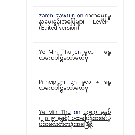
zarchi zawtun
on
သုတဓမ္မနမူ
နာမေးခွန်းအဖြေများ Level-1
(Edited version)
Ye Min Thu
on
မူလ + ခန္ဓ
ယမကပါဠိတော်မှတ်စု
Principium
on
မူလ + ခန္ဓ
ယမကပါဠိတော်မှတ်စု
Ye Min Thu
on
၁၃၈၇ ခုနှစ်
(၂၀၂၅ ခုနှစ်) ပထမပြန်စာမေးပွဲ
ပထမလတ်တန်းအဖြေစုံ