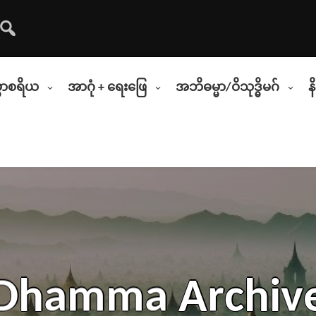
္မာစရိယ
အာဂုံ + ရေးဖြေ
အဘိဓမ္မာ/ဝိသုဒ္ဓိမဂ်
န
D
h
a
m
m
a
A
r
c
h
i
v