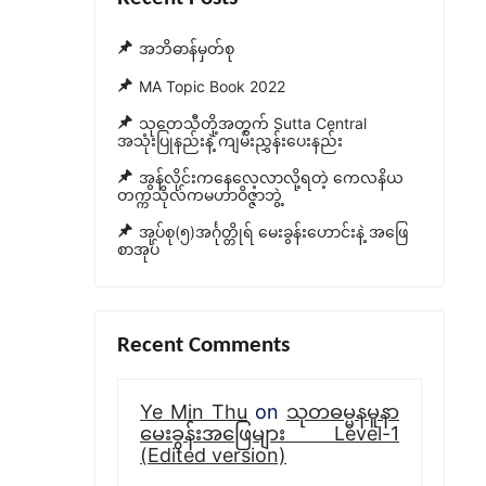
အဘိဓာန်မှတ်စု
MA Topic Book 2022
သုတေသီတို့အတွက် Sutta Central
အသုံးပြုနည်းနဲ့ ကျမ်းညွှန်းပေးနည်း
အွန်လိုင်းကနေလေ့လာလို့ရတဲ့ ကေလနိယ
တက္ကသိုလ်ကမဟာဝိဇ္ဇာဘွဲ့
အုပ်စု(၅)အင်္ဂုတ္တိုရ် မေးခွန်းဟောင်းနဲ့ အဖြေ
စာအုပ်
Recent Comments
Ye Min Thu
on
သုတဓမ္မနမူနာ
မေးခွန်းအဖြေများ Level-1
(Edited version)