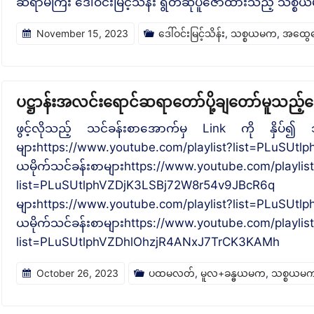
ဆရာမကြီး ‌ဒေါ်ဝင်းမြင့်သိန်း ရွတ်ဆိုပူဇော်ထားသည့် သစ္စ
November 15, 2023
ဒေါ်ဝင်းမြင့်သိန်း
,
သစ္စယမက
,
အထွေ
ပဋ္ဌာန်းအလင်းရောင်ဆရာတော်ပို့ချတော်မူသည့
ဖွင့်လိုသည့် သင်ခန်းစာအောက်မှ Link ကို နှိပ်၍ သ
များhttps://www.youtube.com/playlist?list=PLu
ယမိုက်သင်ခန်းစာများhttps://www.youtube.com/playlis
list=PLuSUtlphVZDjK3LSBj72W8r54v9
များhttps://www.youtube.com/playlist?list=PLu
ယမိုက်သင်ခန်းစာများhttps://www.youtube.com/playlis
list=PLuSUtlphVZDhlOhzjR4ANxJ7TrCK3KAMh
October 26, 2023
ပထမလတ်
,
မူလ+ခန္ဓယမက
,
သစ္စယမ