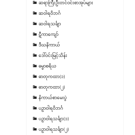
ဆရာကြီးဦးတင်ဝင်းစာအုပ်များ
ဆဝါရဝိဘင်္ဂ
ဆဝါရသင်္ချာ
ဋီကာကျော်
ဒီဃနိကာယ်
ဒေါ်ဝင်းမြင့်သိန်း
ဓမ္မာစရိယ
ဓာတုကထာ(၁)
ဓာတုကထာ(၂)
နိကာယ်စာမေးပွဲ
ပဉှာဝါရဝိဘင်္ဂ
ပဉှာဝါရသင်္ချာ(၁)
ပဉှာဝါရသင်္ချာ(၂)