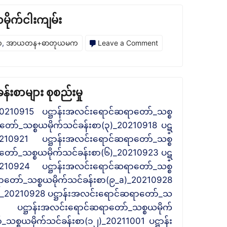
ဋ္
ဌာ
ိုက်ငါးကျမ်း
န်း
on
က
,
အာယတန+ဓာတုယမက
Leave a Comment
အလင်းရောင်
ဦး
ဆရာတော်
တိ
ပို့ချ
လော
တော်
းစာများ စုစည်းမှု
ကာ
မူ
_20210915 ပဋ္ဌာန်းအလင်းရောင်ဆရာတော်_သစ္စ
ဘိ
သည့်
တော်_သစ္စယမိုက်သင်ခန်းစာ(၃)_20210918 ပဋ္
ဝံသ
အောက်
0210921 ပဋ္ဌာန်းအလင်းရောင်ဆရာတော်_သစ္စ
ပို့ချ
တော်_သစ္စယမိုက်သင်ခန်းစာ(၆)_20210923 ပဋ္
ယမိုက်
တော်
0210924 ပဋ္ဌာန်းအလင်းရောင်ဆရာတော်_သစ္စ
ာတော်_သစ္စယမိုက်သင်ခန်းစာ(၉_a)_20210928
မူ
b)_20210928 ပဋ္ဌာန်းအလင်းရောင်ဆရာတော်_သ
သည့်
န်းအလင်းရောင်ဆရာတော်_သစ္စယမိုက်
အောက်
စ္စယမိုက်သင်ခန်းစာ(၁၂)_20211001 ပဋ္ဌာန်း
ယမိုက်