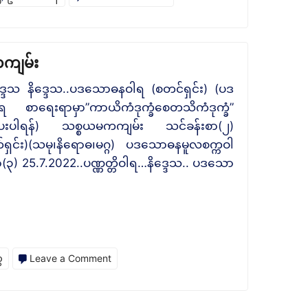
စ္
သ
စ
စ္
ယမိုက်
စ
ကကျမ်း
သင်ခန်းစာ
ယမက
ဥဒ္ဒေသ နိဒ္ဒေသ..ပဒသောဓနဝါရ (စတင်ရှင်း) (ပဒ
များ
ပါဠိ
စာရေးရာမှာ”ကာယိကံဒုက္ခံစေတသိကံဒုက္ခံ”
စုစည်း
အသံ
ပေးပါရန်) သစ္စယမကကျမ်း သင်ခန်းစာ(၂)
မှု
ဖိုင်
ှင်း)(သမု၊နိရောဓ၊မဂ္ဂ) ပဒ‌သောဓနမူလစက္ကဝါ
(၃) 25.7.2022..ပဏ္ဏတ္တိဝါရ…နိဒ္ဒေသ.. ပဒ‌သော
on
ေ
Leave a Comment
ဆရာမ
ကြီး