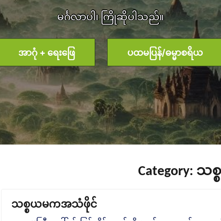
မင်္ဂလာပါ၊ ကြိုဆိုပါသည်။
အာဂုံ + ရေးဖြေ
ပထမပြန်/ဓမ္မာစရိယ
Category:
သစ
သစ္စယမကအသံဖိုင်