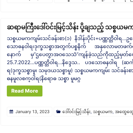
ဆရာမကြီးဒေါ်ဝင်းမြင့်သိန်း ပို့ချသည့် သစ္စယမ
သစ္စယမကကျမ်းသင်ခန်းစာ(၁) နိဒါန်းပိုင်း+ပဏ္ဏတ္တိဝါရ…
သောဓနဝါရ၊ဒုက္ခသစ္စာအတွက်ပစ္စနိက် အနုလောမတဖက်ရ 
နောက် မှ”ဌပေတွာအဝသေသံ”ကျန်ခဲ့သည်ကိုထည့်မှတ်
25.7.2022…ပဏ္ဏတ္တိဝါရ…နိဒ္ဒေသ.. ပဒသောဓနဝါရ (ဆက်ရ
ရ(ဒုက္ခသစ္စာမူ၊ သမုဒယသစ္စာမူ) သစ္စယမကကျမ်း သင်ခန်းစာ
ဓနမူလစက္ဝါရ(နိရောဓ သစ္စာ မူမဂ္ဂ
Read More
January 13, 2023
ဒေါ်ဝင်းမြင့်သိန်း
,
သစ္စယမက
,
အထွေထွ