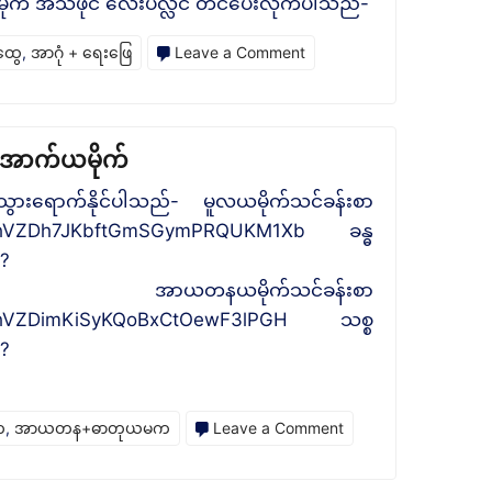
ယမိုက် အသံဖိုင် လေးပလ္လင် တင်ပေးလိုက်ပါသည်-
on
ထွေ
,
အာဂုံ + ရေးဖြေ
Leave a Comment
သ
စ္
စ
်အောက်ယမိုက်
ယမက
ွားရောက်နိုင်ပါသည်- မူလယမိုက်သင်ခန်းစာ
အသံ
SUtlphVZDh7JKbftGmSGymPRQUKM1Xb ခန္ဓ
ဖိုင်
t?
JBcR6q အာယတနယမိုက်သင်ခန်းစာ
SUtlphVZDimKiSyKQoBxCtOewF3lPGH သစ္စ
t?
on
က
,
အာယတန+ဓာတုယမက
Leave a Comment
ပ