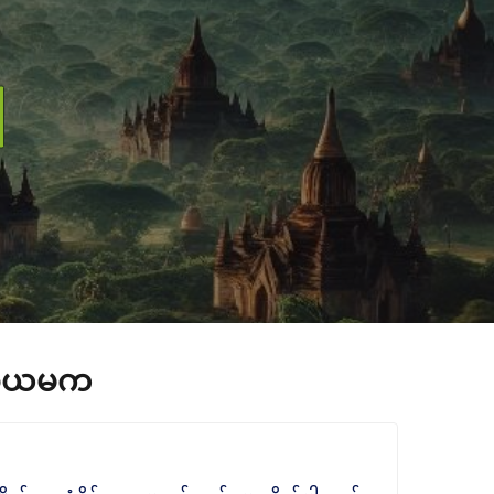
္စယမက