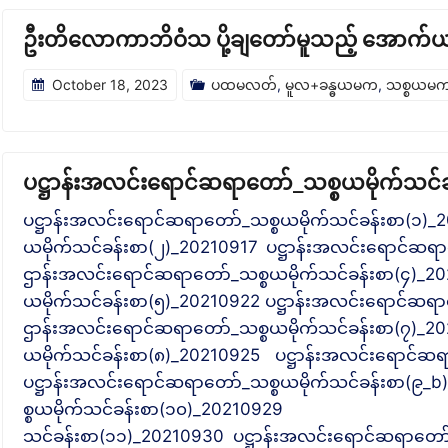
ဦးတိလောကာဘိဝံသ ပို့ချတော်မူသည့် အောက်ယမ
October 18, 2023
ပထမလတ်
,
မူလ+ခန္ဓယမက
,
သစ္စယမ
ပဋ္ဌာန်းအလင်းရောင်ဆရာတော်_သစ္စယမိုက်သင်ခန်
ပဋ္ဌာန်းအလင်းရောင်ဆရာတော်_သစ္စယမိုက်သင်ခန်းစာ(၁)
ယမိုက်သင်ခန်းစာ(၂)_20210917 ပဋ္ဌာန်းအလင်းရောင်ဆရာ
ဌာန်းအလင်းရောင်ဆရာတော်_သစ္စယမိုက်သင်ခန်းစာ(၄)_2
ယမိုက်သင်ခန်းစာ(၅)_20210922 ပဋ္ဌာန်းအလင်းရောင်ဆရာ
ဌာန်းအလင်းရောင်ဆရာတော်_သစ္စယမိုက်သင်ခန်းစာ(၇)_2
ယမိုက်သင်ခန်းစာ(၈)_20210925 ပဋ္ဌာန်းအလင်းရောင်ဆရ
ပဋ္ဌာန်းအလင်းရောင်ဆရာတော်_သစ္စယမိုက်သင်ခန်းစာ(၉_
စ္စယမိုက်သင်ခန်းစာ(၁၀)_20210929 ပဋ္ဌာ
သင်ခန်းစာ(၁၁)_20210930 ပဋ္ဌာန်းအလင်းရောင်ဆရာတော်_သ