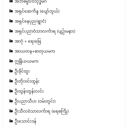
အဘိဓမ္မာ/ဝိသုဒ္ဓိမဂ်
အရှင်ဆေကိန္ဒ (ပျော်ဘွယ်)
အရှင်နေပုည(ရွာငံ)
အရှင်ပညာဝံသာလင်္ကာရ (ပျဥ်းမနား)
အာဂုံ + ရေးဖြေ
အာယတန+ဓာတုယမက
ဣန္ဒြိယယမက
ဦးခိုင်ထူး
ဦးတိုးဝင်းထွန်း
ဦးထွန်းထွန်းလင်း
ဦးပညာသီဟ (ဝမ်းတွင်း)
ဦးသီလဝံသာလင်္ကာရ (ရေစကြို)
ဦးသောင်းဒန်