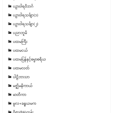
ပဉှာဝါရဝိဘင်္ဂ
ပဉှာဝါရသင်္ချာ(၁)
ပဉှာဝါရသင်္ချာ(၂)
ပညာဘူမိ
ပထမကြီး
ပထမငယ်
ပထမပြန်နှင့်ဓမ္မာစရိယ
ပထမလတ်
ပါဠိဘာသာ
မဇ္ဈိမနိကာယ်
မာတိကာ
မူလ+ခန္ဓယမက
ဝိဇ္ဇာ(BA)တန်း