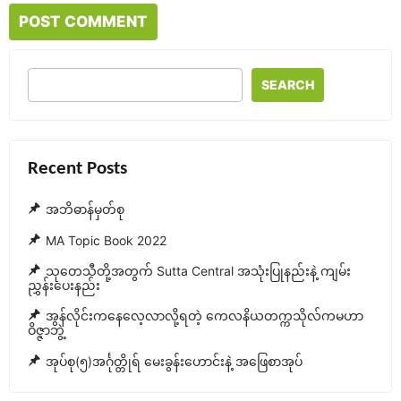
SEARCH
Recent Posts
အဘိဓာန်မှတ်စု
MA Topic Book 2022
သုတေသီတို့အတွက် Sutta Central အသုံးပြုနည်းနဲ့ ကျမ်း
ညွှန်းပေးနည်း
အွန်လိုင်းကနေလေ့လာလို့ရတဲ့ ကေလနိယတက္ကသိုလ်ကမဟာ
ဝိဇ္ဇာဘွဲ့
အုပ်စု(၅)အင်္ဂုတ္တိုရ် မေးခွန်းဟောင်းနဲ့ အဖြေစာအုပ်