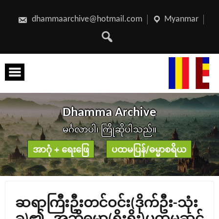
Skip
to
content
dhammaarchive@hotmail.com
Myanmar
D
h
a
m
m
a
A
r
c
h
i
v
e
မင်္ဂလာပါ၊ ကြိုဆိုပါသည်။
အာဂုံ + ရေးဖြေ
ပထမပြန်/ဓမ္မာစရိယ
ဆရာကြီးဦးတင်ဝင်း(ဒိုက်ဦး-သုံး