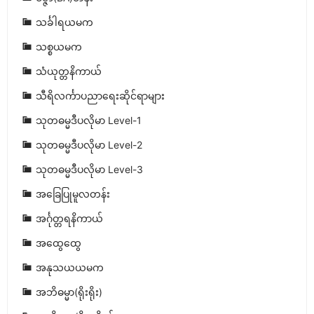
သင်္ခါရယမက
သစ္စယမက
သံယုတ္တနိကာယ်
သီရိလင်္ကာပညာရေးဆိုင်ရာများ
သုတဓမ္မဒီပလိုမာ Level-1
သုတဓမ္မဒီပလိုမာ Level-2
သုတဓမ္မဒီပလိုမာ Level-3
အခြေပြုမူလတန်း
အင်္ဂုတ္တရနိကာယ်
အထွေထွေ
အနုသယယမက
အဘိဓမ္မာ(ရိုးရိုး)