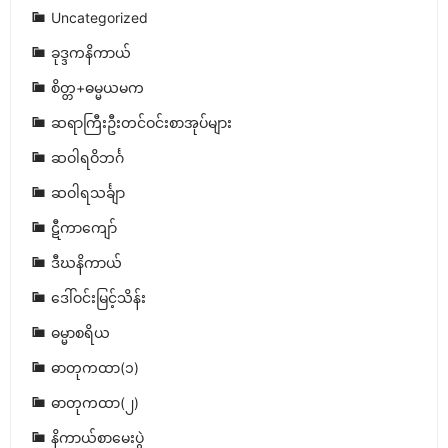
Uncategorized
ခုဒ္ဒကနိကာယ်
စိတ္တ+ဓမ္မယမက
ဆရာကြီးဦးတင်ဝင်းစာအုပ်များ
ဆဝါရဝိဘင်္ဂ
ဆဝါရသင်္ချာ
ဋီကာကျော်
ဒီဃနိကာယ်
ဒေါ်ဝင်းမြင့်သိန်း
ဓမ္မာစရိယ
ဓာတုကထာ(၁)
ဓာတုကထာ(၂)
နိကာယ်စာမေးပွဲ