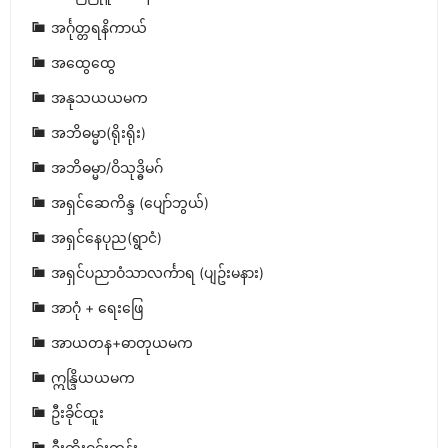
အင်္ဂုတ္တရနိကာယ်
အထွေထွေ
အနုသယယမက
အဘိဓမ္မာ(ရိုးရိုး)
အဘိဓမ္မာ/ဝိသုဒ္ဓိမဂ်
အရှင်ဆေကိန္ဒ (ပျော်ဘွယ်)
အရှင်နေပုည(ရွာငံ)
အရှင်ပညာဝံသာလင်္ကာရ (ပျဥ်းမနား)
အာဂုံ + ရေးဖြေ
အာယတန+ဓာတုယမက
ဣန္ဒြိယယမက
ဦးခိုင်ထူး
ဦးတိုးဝင်းထွန်း