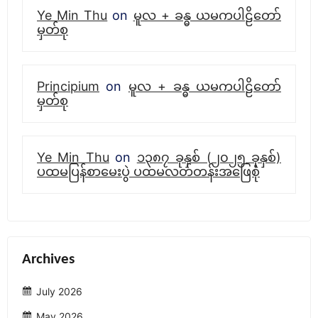
Ye Min Thu
on
မူလ + ခန္ဓ ယမကပါဠိတော်
မှတ်စု
Principium
on
မူလ + ခန္ဓ ယမကပါဠိတော်
မှတ်စု
Ye Min Thu
on
၁၃၈၇ ခုနှစ် (၂၀၂၅ ခုနှစ်)
ပထမပြန်စာမေးပွဲ ပထမလတ်တန်းအဖြေစုံ
Archives
July 2026
May 2026