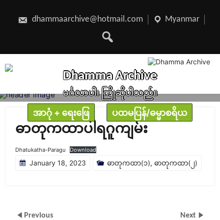
Skip
to
content
dhammaarchive@hotmail.com
Myanmar
Dhamma Archive
မင်္ဂလာပါ၊ ကြိုဆိုပါသည်။
အာဂုံ + ရေးဖြေ
ပထမပြန်/ဓမ္မာစရိယ
ဓာတုကထာပါရဂူကျမ်း
Dhatukatha-Paragu
Download
January 18, 2023
ဓာတုကထာ(၁)
,
ဓာတုကထာ(၂)
Previous
Next