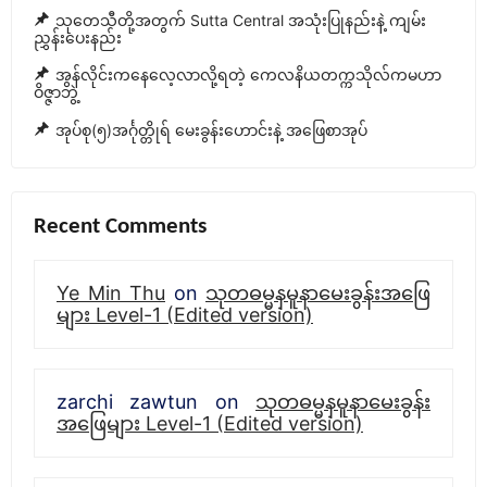
သုတေသီတို့အတွက် Sutta Central အသုံးပြုနည်းနဲ့ ကျမ်း
ညွှန်းပေးနည်း
အွန်လိုင်းကနေလေ့လာလို့ရတဲ့ ကေလနိယတက္ကသိုလ်ကမဟာ
ဝိဇ္ဇာဘွဲ့
အုပ်စု(၅)အင်္ဂုတ္တိုရ် မေးခွန်းဟောင်းနဲ့ အဖြေစာအုပ်
Recent Comments
Ye Min Thu
on
သုတဓမ္မနမူနာမေးခွန်းအဖြေ
များ Level-1 (Edited version)
zarchi zawtun
on
သုတဓမ္မနမူနာမေးခွန်း
အဖြေများ Level-1 (Edited version)