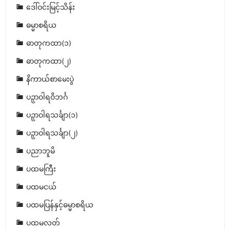
ဒေါ်ဝင်းမြင့်သိန်း
ဓမ္မာစရိယ
ဓာတုကထာ(၁)
ဓာတုကထာ(၂)
နိကာယ်စာမေးပွဲ
ပဉှာဝါရဝိဘင်္ဂ
ပဉှာဝါရသင်္ချာ(၁)
ပဉှာဝါရသင်္ချာ(၂)
ပညာဘူမိ
ပထမကြီး
ပထမငယ်
ပထမပြန်နှင့်ဓမ္မာစရိယ
ပထမလတ်