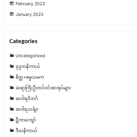
February 2023
January 2023
Categories
Uncategorized
ခုဒ္ဒကနိကာယ်
စိတ္တ+ဓမ္မယမက
ဆရာကြီးဦးတင်ဝင်းစာအုပ်များ
ဆဝါရဝိဘင်္ဂ
ဆဝါရသင်္ချာ
ဋီကာကျော်
ဒီဃနိကာယ်