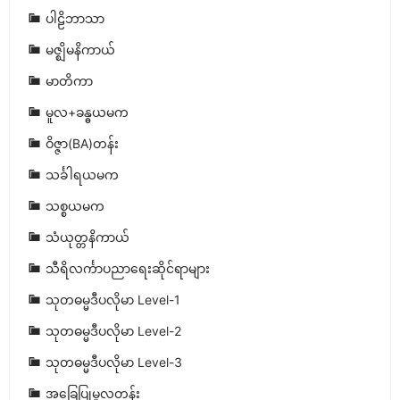
ပါဠိဘာသာ
မဇ္ဈိမနိကာယ်
မာတိကာ
မူလ+ခန္ဓယမက
ဝိဇ္ဇာ(BA)တန်း
သင်္ခါရယမက
သစ္စယမက
သံယုတ္တနိကာယ်
သီရိလင်္ကာပညာရေးဆိုင်ရာများ
သုတဓမ္မဒီပလိုမာ Level-1
သုတဓမ္မဒီပလိုမာ Level-2
သုတဓမ္မဒီပလိုမာ Level-3
အခြေပြုမူလတန်း