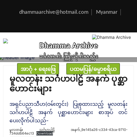
Skip
to
content
dhammaarchive@hotmail.com
Myanmar
Dhamma Archive
မင်္ဂလာပါ၊ ကြိုဆိုပါသည်။
အာဂုံ + ရေးဖြေ
ပထမပြန်/ဓမ္မာစရိယ
မူလတန်း သင်္ဂဟပါဠိ အနက် ပုစ္ဆာ
ဟောင်းများ
အရှင်ပညာသီဟ(ဝမ်းတွင်း) ပြုစုထားသည့် မူလတန်း
သင်္ဂဟပါဠိ အနက် ပုစ္ဆာဟောင်းများ စာအုပ် တင်
ပေးလိုက်ပါသည်-
မူလတန်း သင်္ဂဟပါဠိ အနက်_9e145a26-c334-43ca-9710-
734ddb64ec13
Download