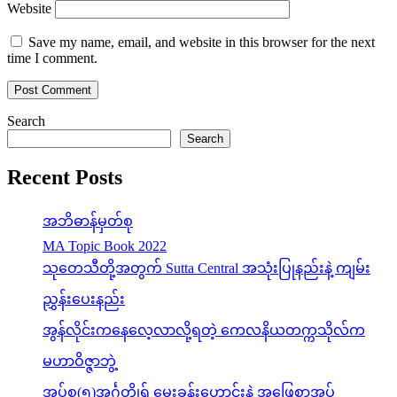
Website
Save my name, email, and website in this browser for the next
time I comment.
Search
Search
Recent Posts
အဘိဓာန်မှတ်စု
MA Topic Book 2022
သုတေသီတို့အတွက် Sutta Central အသုံးပြုနည်းနဲ့ ကျမ်း
ညွှန်းပေးနည်း
အွန်လိုင်းကနေလေ့လာလို့ရတဲ့ ကေလနိယတက္ကသိုလ်က
မဟာဝိဇ္ဇာဘွဲ့
အုပ်စု(၅)အင်္ဂုတ္တိုရ် မေးခွန်းဟောင်းနဲ့ အဖြေစာအုပ်