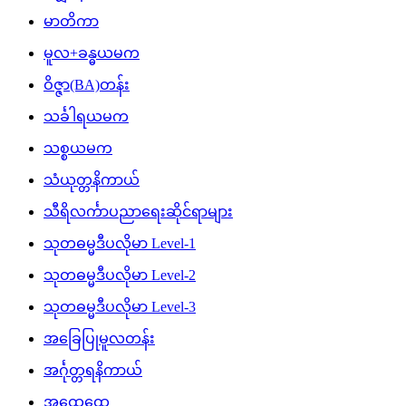
မာတိကာ
မူလ+ခန္ဓယမက
ဝိဇ္ဇာ(BA)တန်း
သင်္ခါရယမက
သစ္စယမက
သံယုတ္တနိကာယ်
သီရိလင်္ကာပညာရေးဆိုင်ရာများ
သုတဓမ္မဒီပလိုမာ Level-1
သုတဓမ္မဒီပလိုမာ Level-2
သုတဓမ္မဒီပလိုမာ Level-3
အခြေပြုမူလတန်း
အင်္ဂုတ္တရနိကာယ်
အထွေထွေ