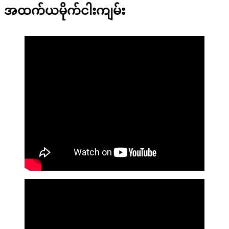
အထက်ယမိုက်ငါးကျမ်း