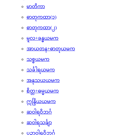
မာတိကာ
ဓာတုကထာ(၁)
ဓာတုကထာ(၂)
မူလ+ခန္ဓယမက
အာယတန+ဓာတုယမက
သစ္စယမက
သင်္ခါရယမက
အနုသယယမက
စိတ္တ+ဓမ္မယမက
ဣန္ဒြိယယမက
ဆဝါရဝိဘင်္ဂ
ဆဝါရသင်္ချာ
ပဉှာဝါရဝိဘင်္ဂ