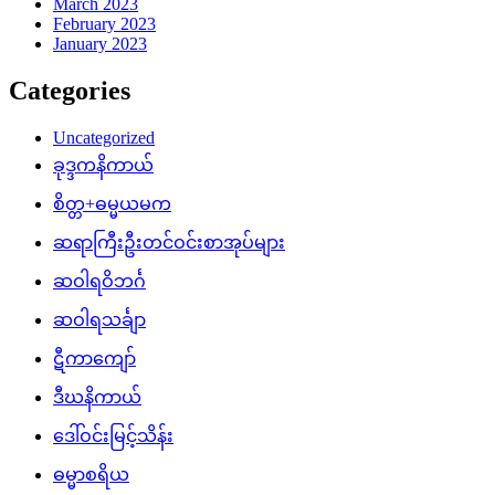
March 2023
February 2023
January 2023
Categories
Uncategorized
ခုဒ္ဒကနိကာယ်
စိတ္တ+ဓမ္မယမက
ဆရာကြီးဦးတင်ဝင်းစာအုပ်များ
ဆဝါရဝိဘင်္ဂ
ဆဝါရသင်္ချာ
ဋီကာကျော်
ဒီဃနိကာယ်
ဒေါ်ဝင်းမြင့်သိန်း
ဓမ္မာစရိယ