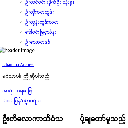
ဦးတင်ဝင်း (ဒိုက်ဦး-သုံးခွ)
ဦးတိုးဝင်းထွန်း
ဦးထွန်းထွန်းလင်း
ဒေါ်ဝင်းမြင့်သိန်း
ဦးသောင်းဒန်
Dhamma Archive
မင်္ဂလာပါ၊ ကြိုဆိုပါသည်။
အာဂုံ + ရေးဖြေ
ပထမပြန်/ဓမ္မာစရိယ
ဦးတိလောကာဘိဝံသ ပို့ချတော်မူသည့်