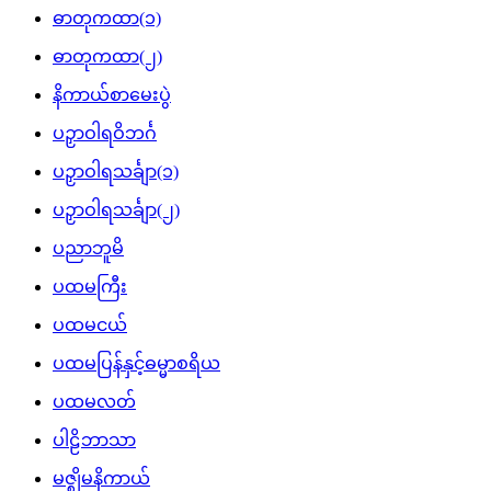
ဓာတုကထာ(၁)
ဓာတုကထာ(၂)
နိကာယ်စာမေးပွဲ
ပဉှာဝါရဝိဘင်္ဂ
ပဉှာဝါရသင်္ချာ(၁)
ပဉှာဝါရသင်္ချာ(၂)
ပညာဘူမိ
ပထမကြီး
ပထမငယ်
ပထမပြန်နှင့်ဓမ္မာစရိယ
ပထမလတ်
ပါဠိဘာသာ
မဇ္ဈိမနိကာယ်