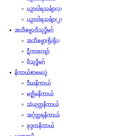
ပဉှာဝါရသင်္ချာ(၁)
ပဉှာဝါရသင်္ချာ(၂)
အဘိဓမ္မာ/ဝိသုဒ္ဓိမဂ်
အဘိဓမ္မာ(ရိုးရိုး)
ဋီကာကျော်
ဝိသုဒ္ဓိမဂ်
နိကာယ်စာမေးပွဲ
ဒီဃနိကာယ်
မဇ္ဈိမနိကာယ်
သံယုတ္တနိကာယ်
အင်္ဂုတ္တရနိကာယ်
ခုဒ္ဒကနိကာယ်