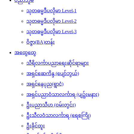
ပညာဘူမိ
သုတဓမ္မဒီပလိုမာ Level-1
သုတဓမ္မဒီပလိုမာ Level-2
သုတဓမ္မဒီပလိုမာ Level-3
ဝိဇ္ဇာ(BA)တန်း
အထွေထွေ
သီရိလင်္ကာပညာရေးဆိုင်ရာများ
အရှင်ဆေကိန္ဒ (ပျော်ဘွယ်)
အရှင်နေပုည(ရွာငံ)
အရှင်ပညာဝံသာလင်္ကာရ (ပျဥ်းမနား)
ဦးပညာသီဟ (ဝမ်းတွင်း)
ဦးသီလဝံသာလင်္ကာရ (ရေစကြို)
ဦးခိုင်ထူး