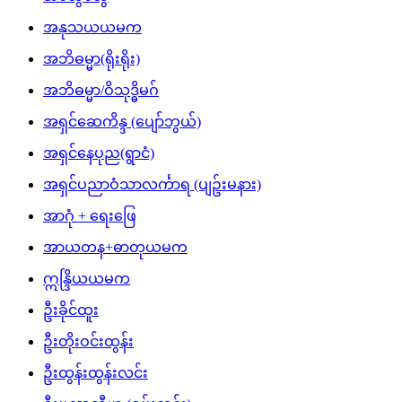
အနုသယယမက
အဘိဓမ္မာ(ရိုးရိုး)
အဘိဓမ္မာ/ဝိသုဒ္ဓိမဂ်
အရှင်ဆေကိန္ဒ (ပျော်ဘွယ်)
အရှင်နေပုည(ရွာငံ)
အရှင်ပညာဝံသာလင်္ကာရ (ပျဥ်းမနား)
အာဂုံ + ရေးဖြေ
အာယတန+ဓာတုယမက
ဣန္ဒြိယယမက
ဦးခိုင်ထူး
ဦးတိုးဝင်းထွန်း
ဦးထွန်းထွန်းလင်း