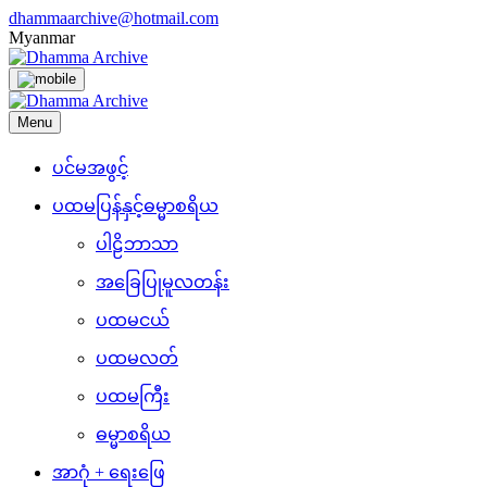
Skip
dhammaarchive@hotmail.com
to
Myanmar
content
Menu
ပင်မအဖွင့်
ပထမပြန်နှင့်ဓမ္မာစရိယ
ပါဠိဘာသာ
အခြေပြုမူလတန်း
ပထမငယ်
ပထမလတ်
ပထမကြီး
ဓမ္မာစရိယ
အာဂုံ + ရေးဖြေ