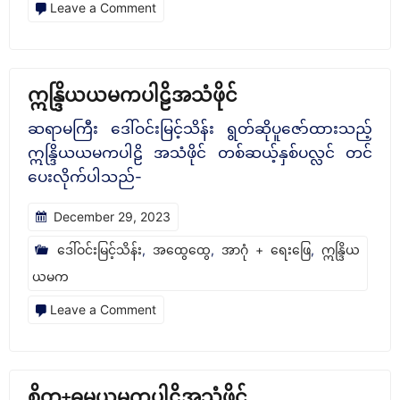
on
Leave a Comment
မူ.ငယ်
တန်း-
တိက
ဣန္ဒြိယယမကပါဠိအသံဖိုင်
မာတိကာ
ဆရာမကြီး ‌ဒေါ်ဝင်းမြင့်သိန်း ရွတ်ဆိုပူဇော်ထားသည့်
စာဝါ
ဣန္ဒြိယယမကပါဠိ အသံဖိုင် တစ်ဆယ့်နှစ်ပလ္လင် တင်
မှတ်တမ်း(၂၉)ခု
ပေးလိုက်ပါသည်-
December 29, 2023
ဒေါ်ဝင်းမြင့်သိန်း
,
အထွေထွေ
,
အာဂုံ + ရေးဖြေ
,
ဣန္ဒြိယ
ယမက
on
Leave a Comment
ဣ
န္
ဒြိ
စိတ္တ+ဓမ္မယမကပါဠိအသံဖိုင်