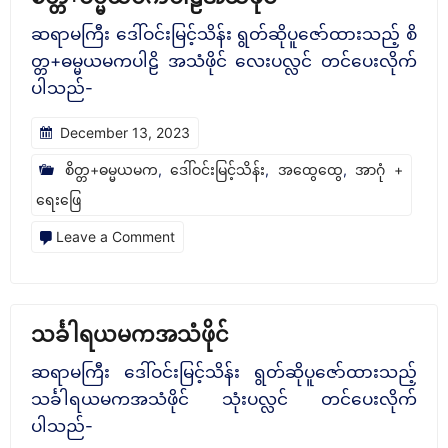
ယ
ဆရာမကြီး ‌ဒေါ်ဝင်းမြင့်သိန်း ရွတ်ဆိုပူဇော်ထားသည့် စိ
ယမက
တ္တ+ဓမ္မယမကပါဠိ အသံဖိုင် လေးပလ္လင် တင်ပေးလိုက်
ပါဠိ
ပါသည်-
အသံ
December 13, 2023
ဖိုင်
စိတ္တ+ဓမ္မယမက
,
ဒေါ်ဝင်းမြင့်သိန်း
,
အထွေထွေ
,
အာဂုံ +
ရေးဖြေ
on
Leave a Comment
စိ
တ္တ+ဓမ္မ
ယမက
သင်္ခါရယမကအသံဖိုင်
ပါဠိ
ဆရာမကြီး ‌ဒေါ်ဝင်းမြင့်သိန်း ရွတ်ဆိုပူဇော်ထားသည့်
အသံ
သင်္ခါရယမကအသံဖိုင် သုံးပလ္လင် တင်ပေးလိုက်
ဖိုင်
ပါသည်-