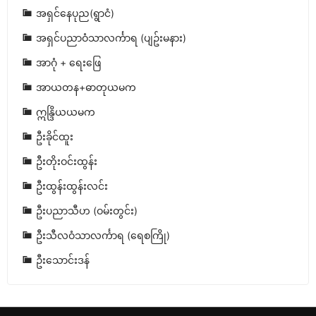
အရှင်နေပုည(ရွာငံ)
အရှင်ပညာဝံသာလင်္ကာရ (ပျဥ်းမနား)
အာဂုံ + ရေးဖြေ
အာယတန+ဓာတုယမက
ဣန္ဒြိယယမက
ဦးခိုင်ထူး
ဦးတိုးဝင်းထွန်း
ဦးထွန်းထွန်းလင်း
ဦးပညာသီဟ (ဝမ်းတွင်း)
ဦးသီလဝံသာလင်္ကာရ (ရေစကြို)
ဦးသောင်းဒန်