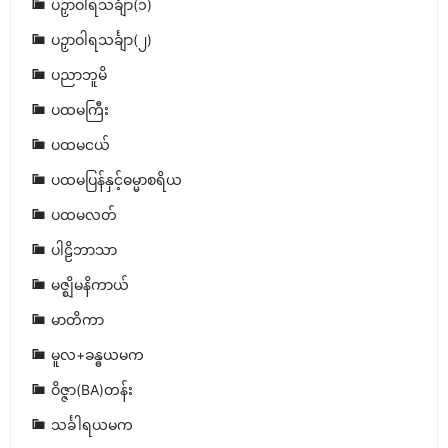
ပဉှာဝါရသင်္ချာ(၁)
ပဉှာဝါရသင်္ချာ(၂)
ပညာဘူမိ
ပထမကြီး
ပထမငယ်
ပထမပြန်နှင့်ဓမ္မာစရိယ
ပထမလတ်
ပါဠိဘာသာ
မဇ္ဈိမနိကာယ်
မာတိကာ
မူလ+ခန္ဓယမက
ဝိဇ္ဇာ(BA)တန်း
သင်္ခါရယမက