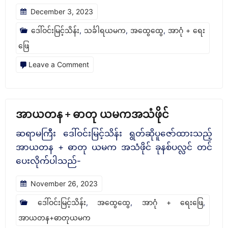
December 3, 2023
ဒေါ်ဝင်းမြင့်သိန်း
,
သင်္ခါရယမက
,
အထွေထွေ
,
အာဂုံ + ရေး
ဖြေ
on
Leave a Comment
သင်္ခါရ
ယမက
အသံ
အာယတန + ဓာတု ယမကအသံဖိုင်
ဖိုင်
ဆရာမကြီး ‌ဒေါ်ဝင်းမြင့်သိန်း ရွတ်ဆိုပူဇော်ထားသည့်
အာယတန + ဓာတု ယမက အသံဖိုင် ခုနစ်ပလ္လင် တင်
ပေးလိုက်ပါသည်-
November 26, 2023
ဒေါ်ဝင်းမြင့်သိန်း
,
အထွေထွေ
,
အာဂုံ + ရေးဖြေ
,
အာယတန+ဓာတုယမက