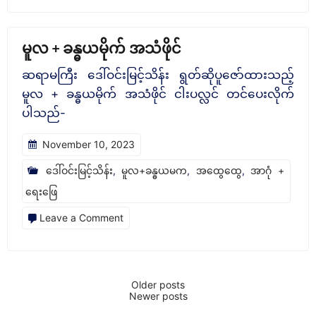
ဋ္
ဌာ
မူလ + ခန္ဓယမိုက် အသံဖိုင်
န်း
ဆရာမကြီး ‌ဒေါ်ဝင်းမြင့်သိန်း ရွတ်ဆိုပူဇော်ထားသည့်
အလင်းရောင်
မူလ + ခန္ဓယမိုက် အသံဖိုင် ငါးပလ္လင် တင်ပေးလိုက်
ဆရာတော်
ပါသည်-
ပို့ချ
November 10, 2023
တော်
မူ
ဒေါ်ဝင်းမြင့်သိန်း
,
မူလ+ခန္ဓယမက
,
အထွေထွေ
,
အာဂုံ +
သည့်
ရေးဖြေ
ပ
on
Leave a Comment
ဋ္
မူလ
ဌာ
+
န်း
ခ
Older posts
Posts
ပစ္စယ
Newer posts
န္
navigation