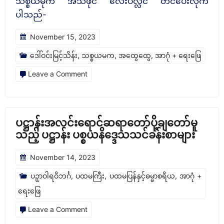
သစ္စယမိုက် အသံဖိုင် လေးပလ္လင် တင်ပေးလိုက်
ဆရာတော်
ပါသည်-
ပို့ချ
November 15, 2023
တော်
မူ
ဒေါ်ဝင်းမြင့်သိန်း
,
သစ္စယမက
,
အထွေထွေ
,
အာဂုံ + ရေးဖြေ
သည့်
on
Leave a Comment
ပ
သ
ဋ္
စ္
ဌာ
စ
ပဋ္ဌာန်းအလင်းရောင်ဆရာတော်ပို့ချတော်မူ
န်း
ယမက
သည့် ပဋ္ဌာန်း ပစ္စယနိဒ္ဒေသသင်ခန်းစာများ
ပဉှာ
အသံ
November 14, 2023
ဝါ
ဖိုင်
ရ
ပဉှာဝါရဝိဘင်္ဂ
,
ပထမကြီး
,
ပထမပြန်နှင့်ဓမ္မာစရိယ
,
အာဂုံ +
သင်ခန်းစာ
ရေးဖြေ
များ
on
Leave a Comment
ပ