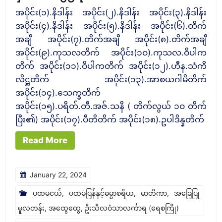
ထား
အပိုင်း(၁).နိဒါန်း အပိုင်း(၂).နိဒါန်း အပိုင်း(၃).နိဒါန်း
သည့်
အပိုင်း(၄).နိဒါန်း အပိုင်း(၅).နိဒါန်း အပိုင်း(၆).တိက်
ဓာ
အချီ အပိုင်း(၇).တိက်အချီ အပိုင်း(၈).တိက်အချီ
အပိုင်း(၉).ကုသလတိက် အပိုင်း(၁ဝ).ကုသလ.ဝိပါက
တု
တိက် အပိုင်း(၁၁).ဝိပါကတိက် အပိုင်း(၁၂).ဟီန.သံကိ
က
လိဋ္ဌတိက် အပိုင်း(၁၃).အာစယဂါမိတိက်
ထာ
အပိုင်း(၁၄).သေက္ခတိက်
ပါဠိ
အပိုင်း(၁၅).ပရိတ်.တီ.အဇ်.သနိ ( တိက်လွယ် ၁ဝ တိက်
တော်
ပြီး၏) အပိုင်း(၁၇).ပီတိတိက် အပိုင်း(၁၈).ဥပါဒိန္နတိက်
မှတ်စု
Read More
January 22, 2024
ပထမငယ်
,
ပထမပြန်နှင့်ဓမ္မာစရိယ
,
မာတိကာ
,
အခြေပြု
မူလတန်း
,
အထွေထွေ
,
ဦးသီလဝံသာလင်္ကာရ (ရေစကြို)