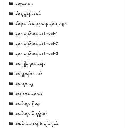
သစ္စယမက
သံယုတ္တနိကာယ်
သီရိလင်္ကာပညာရေးဆိုင်ရာများ
သုတဓမ္မဒီပလိုမာ Level-1
သုတဓမ္မဒီပလိုမာ Level-2
သုတဓမ္မဒီပလိုမာ Level-3
အခြေပြုမူလတန်း
အင်္ဂုတ္တရနိကာယ်
အထွေထွေ
အနုသယယမက
အဘိဓမ္မာ(ရိုးရိုး)
အဘိဓမ္မာ/ဝိသုဒ္ဓိမဂ်
အရှင်ဆေကိန္ဒ (ပျော်ဘွယ်)