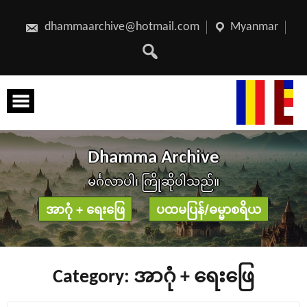
Skip
to
content
dhammaarchive@hotmail.com
Myanmar
D
h
a
m
m
a
A
r
c
h
i
v
e
မင်္ဂလာပါ၊ ကြိုဆိုပါသည်။
အာဂုံ + ရေးဖြေ
ပထမပြန်/ဓမ္မာစရိယ
Category:
အာဂုံ + ရေးဖြေ