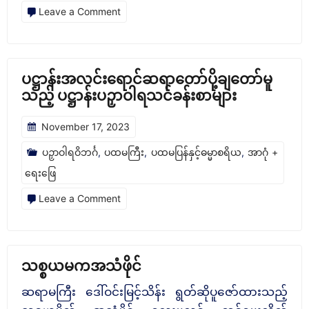
on
Leave a Comment
အာယတန
+
ဓာ
ပဋ္ဌာန်းအလင်းရောင်ဆရာတော်ပို့ချတော်မူ
တု
သည့် ပဋ္ဌာန်းပဉှာဝါရသင်ခန်းစာများ
ယမက
November 17, 2023
အသံ
ပဉှာဝါရဝိဘင်္ဂ
,
ပထမကြီး
,
ပထမပြန်နှင့်ဓမ္မာစရိယ
,
အာဂုံ +
ဖိုင်
ရေးဖြေ
on
Leave a Comment
ပ
ဋ္
ဌာ
သစ္စယမကအသံဖိုင်
န်း
ဆရာမကြီး ‌ဒေါ်ဝင်းမြင့်သိန်း ရွတ်ဆိုပူဇော်ထားသည့်
အလင်းရောင်