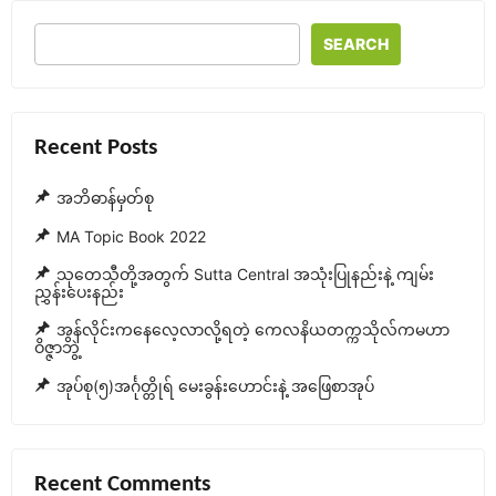
နိ
ဓ
ဒ္
ယမိုက်
SEARCH
ဒေသ
အသံ
သင်ခန်းစာ
ဖိုင်
များ
Recent Posts
အဘိဓာန်မှတ်စု
MA Topic Book 2022
သုတေသီတို့အတွက် Sutta Central အသုံးပြုနည်းနဲ့ ကျမ်း
ညွှန်းပေးနည်း
အွန်လိုင်းကနေလေ့လာလို့ရတဲ့ ကေလနိယတက္ကသိုလ်ကမဟာ
ဝိဇ္ဇာဘွဲ့
အုပ်စု(၅)အင်္ဂုတ္တိုရ် မေးခွန်းဟောင်းနဲ့ အဖြေစာအုပ်
Recent Comments