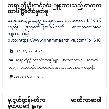
‌ဆရာကြီးဦးတင်ဝင်း ပြုစုထားသည့် ဓာတုက
ထာပါဠိတော်မှတ်စု
ယခင်တင်ခဲ့ဖူးသည့် ဓာတုကထာ အာဂုံဇယား Link ကို
လည်း ပူးတွဲဖော်ပြအပ်ပါသည်- ဓာတုကထာအာဂုံ
ကျက်မှတ်ရန်
ဇယားhttps://www.dhammaarchive.com/?p=616
January 22, 2024
ဆရာကြီးဦးတင်ဝင်းစာအုပ်များ
,
ဓာတုကထာ(၁)
,
ဓာတုက
ထာ(၂)
,
ပထမငယ်
,
ပထမလတ်
,
အထွေထွေ
,
အာဂုံ + ရေးဖြေ
on
Leave a Comment
‌ဆရာကြီး
ဦးတင်
ဝင်း
မူ.ငယ်တန်း-တိက မာတိကာစာဝါ
ပြုစု
မှတ်တမ်း(၂၉)ခု