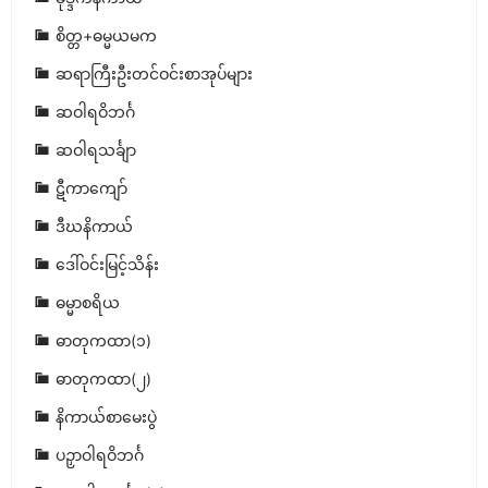
စိတ္တ+ဓမ္မယမက
ဆရာကြီးဦးတင်ဝင်းစာအုပ်များ
ဆဝါရဝိဘင်္ဂ
ဆဝါရသင်္ချာ
ဋီကာကျော်
ဒီဃနိကာယ်
ဒေါ်ဝင်းမြင့်သိန်း
ဓမ္မာစရိယ
ဓာတုကထာ(၁)
ဓာတုကထာ(၂)
နိကာယ်စာမေးပွဲ
ပဉှာဝါရဝိဘင်္ဂ